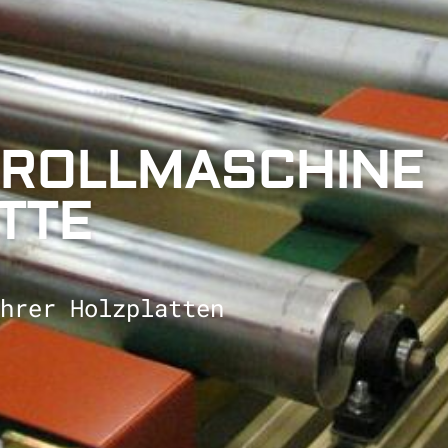
TROLLMASCHINE
TTE
hrer Holzplatten