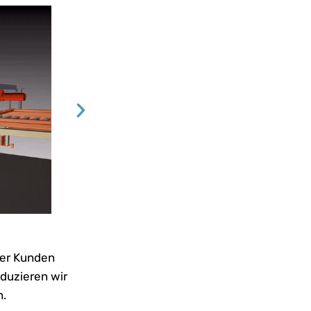
rer Kunden
oduzieren wir
n.