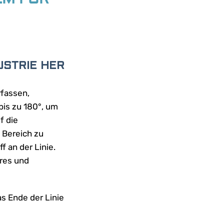
USTRIE HER
rfassen,
bis zu 180°, um
f die
 Bereich zu
f an der Linie.
eres und
as Ende der Linie