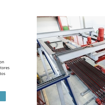
con
ctores
tos