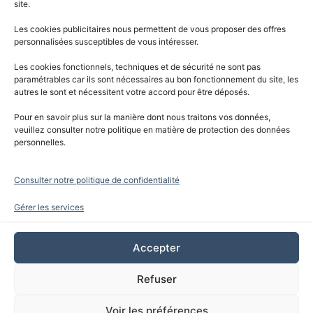
site.
Les cookies publicitaires nous permettent de vous proposer des offres
personnalisées susceptibles de vous intéresser.
Les cookies fonctionnels, techniques et de sécurité ne sont pas
paramétrables car ils sont nécessaires au bon fonctionnement du site, les
Les actualités
Contact
À propos
Détail produits
autres le sont et nécessitent votre accord pour être déposés.
Pour en savoir plus sur la manière dont nous traitons vos données,
Catalogue
Politique de confidentialité
veuillez consulter notre politique en matière de protection des données
personnelles.
7-8 Rue Kattenbach – F-68116 GUEWENHEIM – FRANCE
Consulter notre politique de confidentialité
Conditions générales
Gérer les services
Accepter
Refuser
Voir les préférences