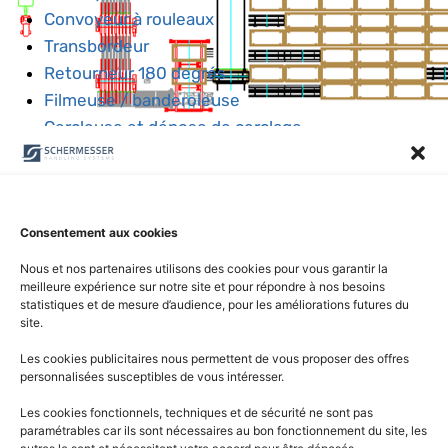
Convoyeur à rouleaux
Transbordeur
Retourneur 180 degrés
Filmeuse / banderoleuse
Cercleuse et dépose de cerclage
empileur et dépileur de panneaux
Refroidisseur
Sciage et délignage
Consentement aux cookies
Station de contrôle qualité
Brosses rotatives
Nous et nos partenaires utilisons des cookies pour vous garantir la
meilleure expérience sur notre site et pour répondre à nos besoins
Table de transfert
statistiques et de mesure d’audience, pour les améliorations futures du
Station rotative
site.
Les cookies publicitaires nous permettent de vous proposer des offres
personnalisées susceptibles de vous intéresser.
Les cookies fonctionnels, techniques et de sécurité ne sont pas
paramétrables car ils sont nécessaires au bon fonctionnement du site, les