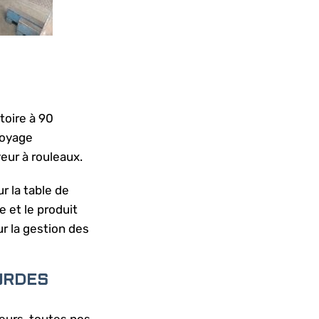
toire à 90
voyage
eur à rouleaux.
r la table de
 et le produit
r la gestion des
URDES
leurs, toutes nos