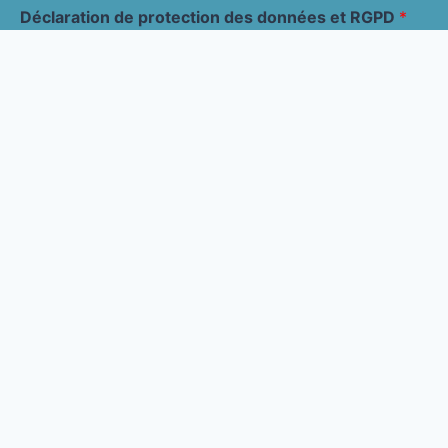
Déclaration de protection des données et RGPD
*
J'ai lu la déclaration de protection des données de
Soumettre
Les actualités
Contact
À propos
Détail produits