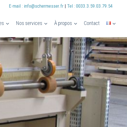
E-mail : info@schermesser.fr
|
Tel : 0033.3.59.03.79.54
es
Nos services
À propos
Contact