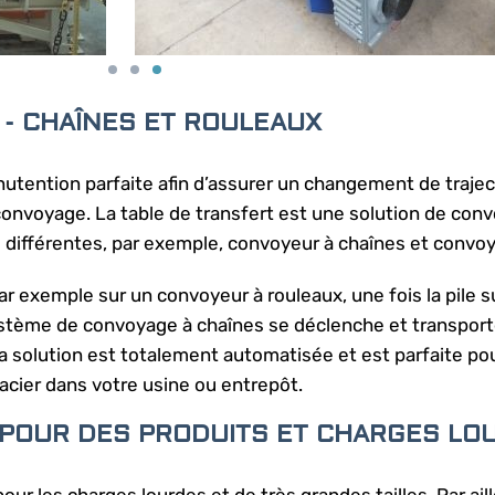
- CHAÎNES ET ROULEAUX
anutention parfaite afin d’assurer un changement de trajec
 convoyage. La table de transfert est une solution de con
ifférentes, par exemple, convoyeur à chaînes et convoy
r exemple sur un convoyeur à rouleaux, une fois la pile su
système de convoyage à chaînes se déclenche et transporte
a solution est totalement automatisée et est parfaite pou
’acier dans votre usine ou entrepôt.
 POUR DES PRODUITS ET CHARGES LO
our les charges lourdes et de très grandes tailles. Par ail